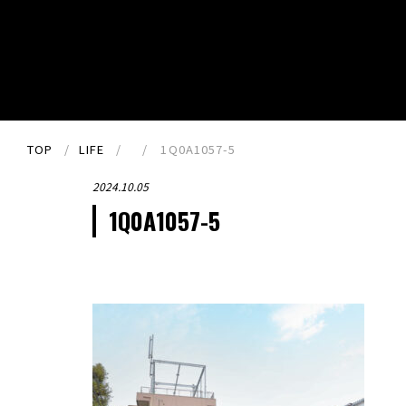
TOP
LIFE
1Q0A1057-5
2024.10.05
1Q0A1057-5