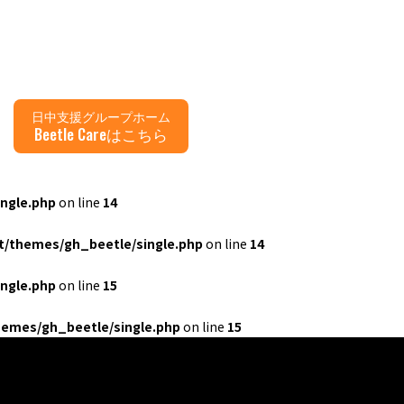
日中支援グループホーム
Beetle Careはこちら
ngle.php
on line
14
/themes/gh_beetle/single.php
on line
14
ngle.php
on line
15
emes/gh_beetle/single.php
on line
15