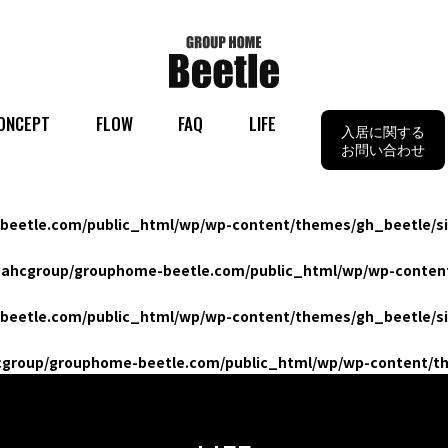
ONCEPT
FLOW
FAQ
LIFE
入居に関する
お問い合わせ
eetle.com/public_html/wp/wp-content/themes/gh_beetle/si
ahcgroup/grouphome-beetle.com/public_html/wp/wp-content
eetle.com/public_html/wp/wp-content/themes/gh_beetle/si
group/grouphome-beetle.com/public_html/wp/wp-content/th